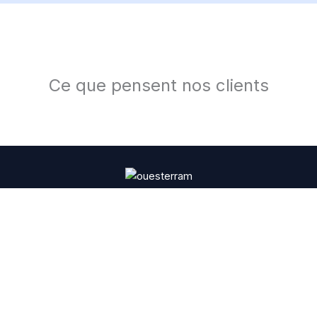
Ce que pensent nos clients
Entreprise de travaux paysagers à taille humaine spécialisée dans
les aménagements extérieurs, la création de jardin, la
maçonnerie, le terrassement et les travaux forestiers. Nous
sommes implantés à Paimpol, dans le département des Côtes
d'Armor.