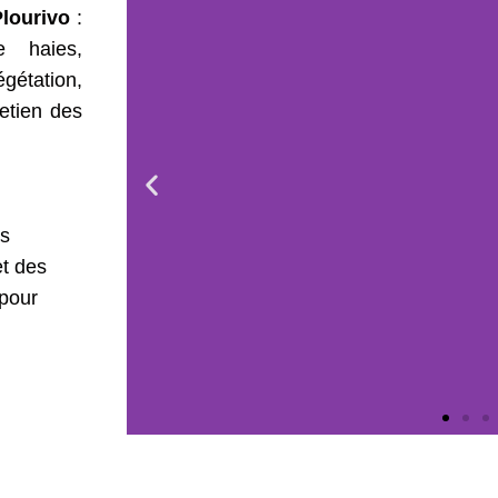
Plourivo
:
e haies,
étation,
etien des
es
t des
 pour